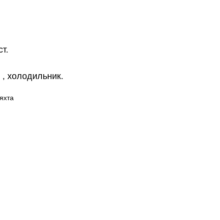
т.
 , холодильник.
яхта